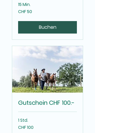
15 Min.
50
CHF 50
Schweizer
Franken
Buchen
Gutschein CHF 100.-
1 Std.
100
CHF 100
Schweizer
Franken