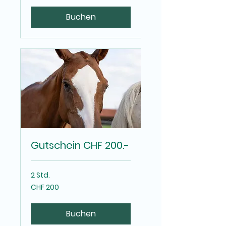
Buchen
Gutschein CHF 200.-
2 Std.
200
CHF 200
Schweizer
Franken
Buchen