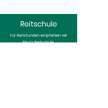
Reitschule
Für Reitstunden empfehlen wir
Nina's Reitschule.
Los geht's.
Polo Club Zug
+41 79 481 07 72
info@poloclubzug.com
Standort: