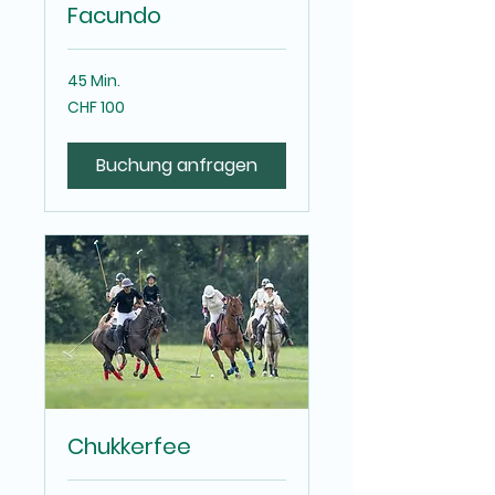
Facundo
45 Min.
100
CHF 100
Schweizer
Franken
Buchung anfragen
Chukkerfee