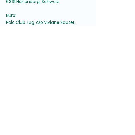
6331 Hünenberg, Schweiz
Büro:
Polo Club Zug, c/o Viviane Sauter,
Freudenberg 2, 6343 Risch ZG